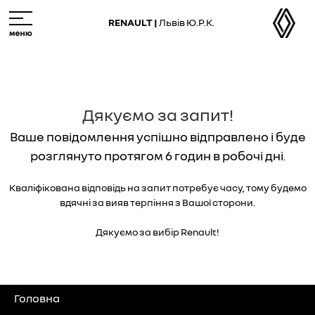
Skip
M
to
e
RENAULT |
Львів Ю.Р.К.
main
n
content
u
Дякуємо за запит!
Ваше повідомлення успішно відправлено і буде
розглянуто протягом 6 годин в робочі дні
.
Кваліфікована відповідь на запит потребує часу, тому будемо
вдячні за вияв терпіння з Вашої сторони.
Дякуємо за вибір Renault!
Головна