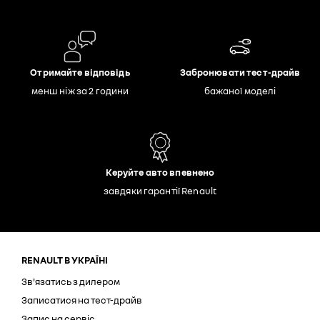
Отримайте відповідь
Забронювати тест-драйв
менш ніж за 2 години
бажаної моделі
Керуйте авто впевнено
завдяки гарантії Renault
RENAULT В УКРАЇНІ
Зв'язатись з дилером
Записатися на тест-драйв
Запис на сервіс