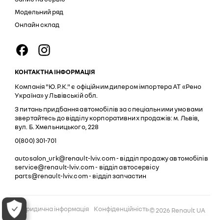
Модельний ряд
Онлайн склад
КОНТАКТНА ІНФОРМАЦІЯ
Компанія "Ю.Р.К." є офіційним дилером імпортера АТ «Рено
Україна» у Львівській обл.
З питань придбання автомобілів за спеціальними умовами
звертайтесь до відділу корпоративних продажів: м. Львів,
вул. Б. Хмельницького, 228
0(800) 301-701
autosalon_urk@renault-lviv.com
- відділ продажу автомобілів
service@renault-lviv.com
- відділ автосервісу
parts@renault-lviv.com
- відділ запчастин
Юридична інформація
Конфіденційність
© 2026 Renault UA