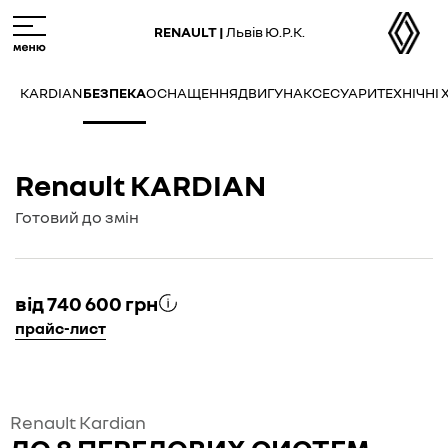
Skip
M
to
e
RENAULT |
Львів Ю.Р.К.
main
n
content
u
KARDIAN
БЕЗПЕКА
ОСНАЩЕННЯ
ДВИГУН
АКСЕСУАРИ
ТЕХНІЧНІ
Renault KARDIAN
Готовий до змін
від 740 600 грн
прайс-лист
Renault Kardian