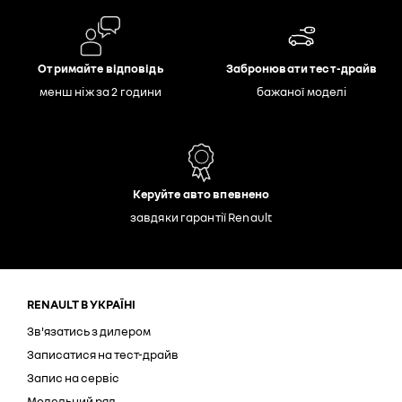
Отримайте відповідь
Забронювати тест-драйв
менш ніж за 2 години
бажаної моделі
Керуйте авто впевнено
завдяки гарантії Renault
RENAULT В УКРАЇНІ
Зв'язатись з дилером
Записатися на тест-драйв
Запис на сервіс
Модельний ряд