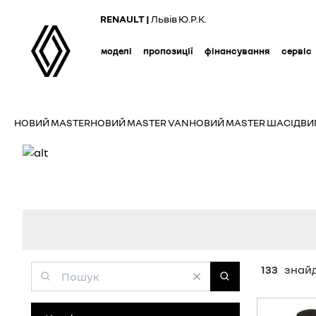
Skip
RENAULT |
Львів Ю.Р.К.
to
main
моделі
пропозиції
фінансування
сервіс
content
НОВИЙ MASTER
НОВИЙ MASTER VAN
НОВИЙ MASTER ШАСІ
ДВИ