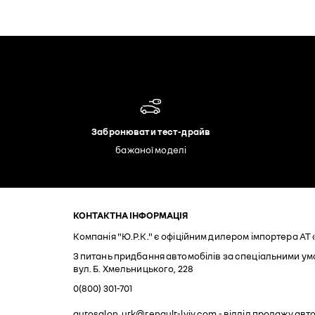
Забронювати тест-драйв
бажаної моделі
КОНТАКТНА ІНФОРМАЦІЯ
Компанія "Ю.Р.К." є офіційним дилером імпортера АТ 
З питань придбання автомобілів за спеціальними умо
вул. Б. Хмельницького, 228
0(800) 301-701
autosalon_urk@renault-lviv.com
- відділ продажу авт