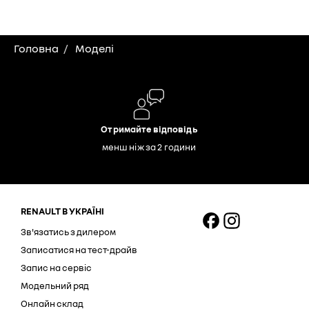
Головна
Моделі
Отримайте відповідь
менш ніж за 2 години
RENAULT В УКРАЇНІ
Зв'язатись з дилером
Записатися на тест-драйв
Запис на сервіс
Модельний ряд
Онлайн склад