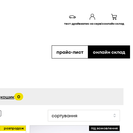
тест-драйв
запис на сервіс
онлайн склад
прайс-лист
онлайн склад