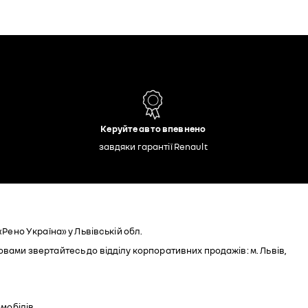
Керуйте авто впевнено
завдяки гарантії Renault
«Рено Україна» у Львівській обл.
вами звертайтесь до відділу корпоративних продажів: м. Львів,
омобілів