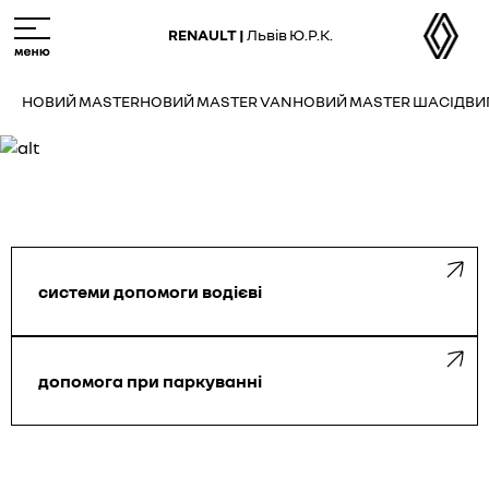
Skip
M
to
e
RENAULT |
Львів Ю.Р.К.
main
n
content
u
НОВИЙ MASTER
НОВИЙ MASTER VAN
НОВИЙ MASTER ШАСІ
ДВИ
системи допомоги водієві
допомога при паркуванні