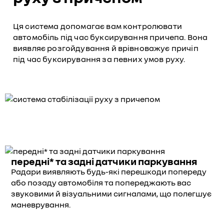
Ця система допомагає вам контролювати
автомобіль під час буксирування причепа. Вона
виявляє розгойдування й врівноважує причіп
під час буксирування за певних умов руху.
передні* та задні датчики паркування
Радари виявляють будь-які перешкоди попереду
або позаду автомобіля та попереджають вас
звуковими й візуальними сигналами, що полегшує
маневрування.