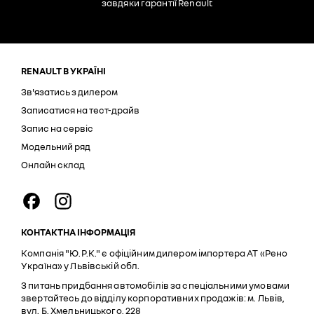
завдяки гарантії Renault
RENAULT В УКРАЇНІ
Зв'язатись з дилером
Записатися на тест-драйв
Запис на сервіс
Модельний ряд
Онлайн склад
КОНТАКТНА ІНФОРМАЦІЯ
Компанія "Ю.Р.К." є офіційним дилером імпортера АТ «Рено
Україна» у Львівській обл.
З питань придбання автомобілів за спеціальними умовами
звертайтесь до відділу корпоративних продажів: м. Львів,
вул. Б. Хмельницького, 228